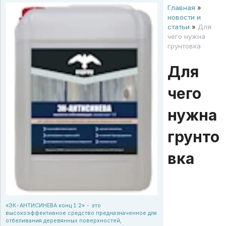
Главная
»
новости и
статьи
»
Для
чего нужна
грунтовка
Для
чего
нужна
грунто
вка
«ЭК-АНТИСИНЕВА конц 1:2» - это
высокоэффективное средство предназначенное для
отбеливания деревянных поверхностей,