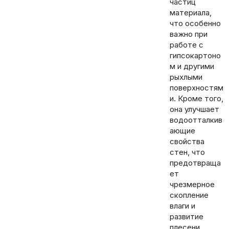
частиц
материала,
что особенно
важно при
работе с
гипсокартоно
м и другими
рыхлыми
поверхностям
и. Кроме того,
она улучшает
водоотталкив
ающие
свойства
стен, что
предотвраща
ет
чрезмерное
скопление
влаги и
развитие
плесени.