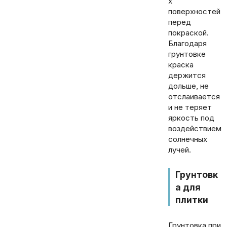
х
поверхностей
перед
покраской.
Благодаря
грунтовке
краска
держится
дольше, не
отслаивается
и не теряет
яркость под
воздействием
солнечных
лучей.
Грунтовк
а для
плитки
Грунтовка при