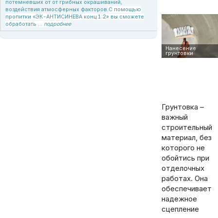
потемневших от от грибных окрашиваний,
воздействия атмосферных факторов.
С помощью
пропитки «ЭК-АНТИСИНЕВА конц 1:2» вы сможете
обработать ...
подробнее
Статья о важности применения грунтовки перед финишной отделкой стен. Плюсы нанесения грунтовки под обои или покраску. Купить грунтовку
можно у производителя Электрокомпания. Офис-склад в Минске, головной офис в Жодино, возможна доставка. Звоните!
Грунтовка –
важный
строительный
материал, без
которого не
обойтись при
отделочных
работах. Она
обеспечивает
надежное
сцепление