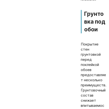
Грунто
вка под
обои
Покрытие
стен
грунтовкой
перед
поклейкой
обоев
предоставляе
т несколько
преимуществ.
Грунтовочный
состав
снижает
впитываемос