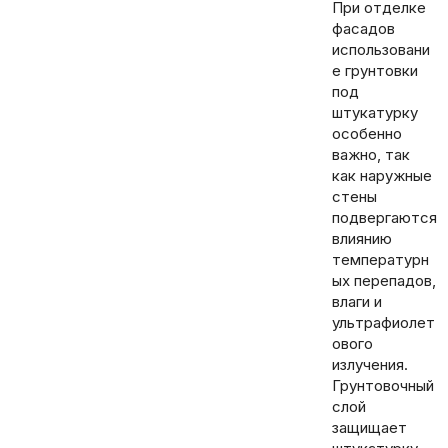
При отделке
фасадов
использовани
е грунтовки
под
штукатурку
особенно
важно, так
как наружные
стены
подвергаются
влиянию
температурн
ых перепадов,
влаги и
ультрафиолет
ового
излучения.
Грунтовочный
слой
защищает