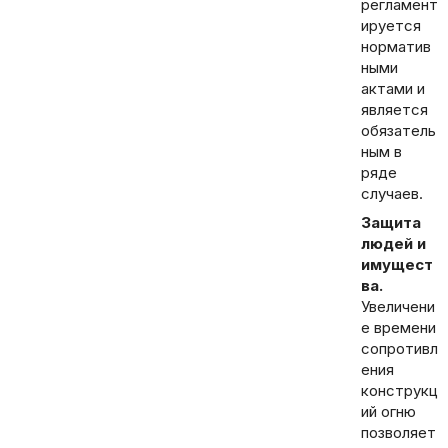
регламент
ируется
норматив
ными
актами и
является
обязатель
ным в
ряде
случаев.
Защита
людей и
имущест
ва.
Увеличени
е времени
сопротивл
ения
конструкц
ий огню
позволяет