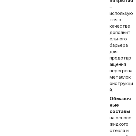
покрытия
–
использую
тся в
качестве
дополнит
ельного
барьера
для
предотвр
ащения
перегрева
металлок
онструкци
й.
Обмазоч
ные
составы
на основе
жидкого
стекла и