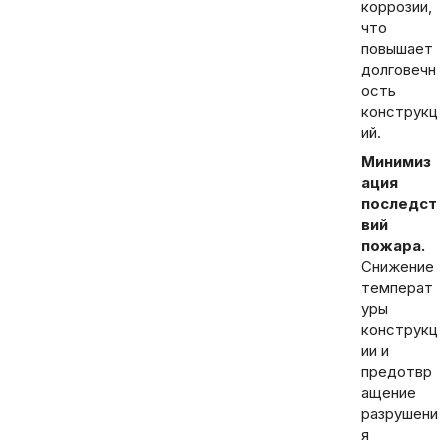
коррозии,
что
повышает
долговечн
ость
конструкц
ий.
Минимиз
ация
последст
вий
пожара.
Снижение
температ
уры
конструкц
ии и
предотвр
ащение
разрушени
я