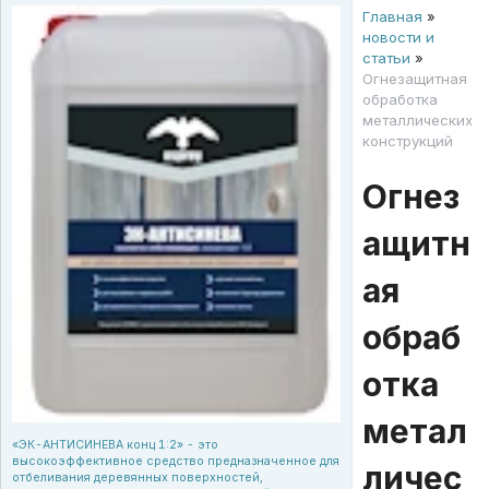
Главная
»
новости и
статьи
»
Огнезащитная
обработка
металлических
конструкций
Огнез
ащитн
ая
обраб
отка
метал
«ЭК-АНТИСИНЕВА конц 1:2» - это
высокоэффективное средство предназначенное для
личес
отбеливания деревянных поверхностей,