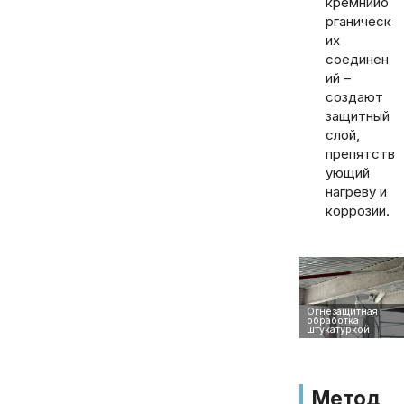
кремнийо
рганическ
их
соединен
ий –
создают
защитный
слой,
препятств
ующий
нагреву и
коррозии.
Метод