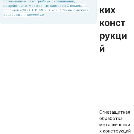
потемневших от от грибных окрашиваний,
воздействия атмосферных факторов.
С помощью
ких
пропитки «ЭК-АНТИСИНЕВА конц 1:2» вы сможете
обработать ...
подробнее
конст
рукци
й
Статья об огнезащитной обработке металлических конструкций зданий и сооружений. Для чего нужна противопожарная защита
металлоконструкций и методы повышения огнестойкости. Заказать проведение огнезащитной обработки можно в Электрокомпании. Звоните!
Огнезащитная
обработка
металлически
х конструкций