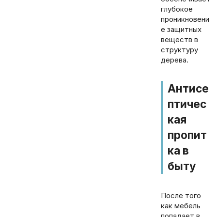
глубокое
проникновени
е защитных
веществ в
структуру
дерева.
Антисе
птичес
кая
пропит
ка в
быту
После того
как мебель
попадает в