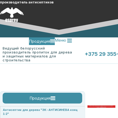
производитель антисептиков
Меню
Продукция
Ведущий белорусский
производитель пропиток для дерева
+375 29 355
и защитных материалов для
строительства
Меню
О компании
Контакты
Продукция
огнебиозащитные пропитки
огнебиозащитные пропитки для древесины
огнебиозащитная пропитка для ткани "ЭК-Ткань"
смотреть все
Антисептик для дерева "ЭК-АНТИСИНЕВА конц
1:2"