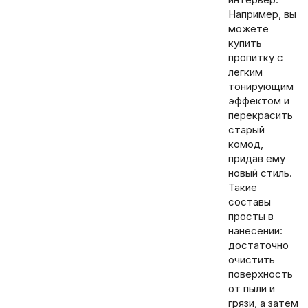
Например, вы
можете
купить
пропитку с
легким
тонирующим
эффектом и
перекрасить
старый
комод,
придав ему
новый стиль.
Такие
составы
просты в
нанесении:
достаточно
очистить
поверхность
от пыли и
грязи, а затем