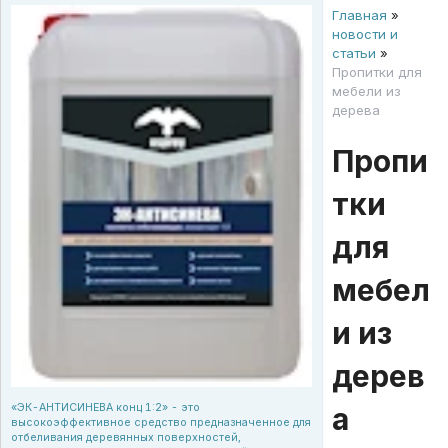
Главная
»
новости и
статьи
»
Пропитки для
мебели из
дерева
Пропи
тки
для
мебел
и из
дерев
а
«ЭК-АНТИСИНЕВА конц 1:2» - это
высокоэффективное средство предназначенное для
отбеливания деревянных поверхностей,