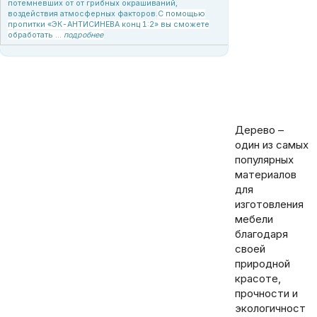
потемневших от от грибных окрашиваний,
воздействия атмосферных факторов.
С помощью
пропитки «ЭК-АНТИСИНЕВА конц 1:2» вы сможете
обработать ...
подробнее
Статья о пропитках для мебели из дерева. Применение антисептиков для древесины. Выбор декоративно-защитной пропитки. Купить пропитки
можно у производителя Электрокомпания. Офис-склад в Минске, головной офис в Жодино, возможна доставка. Обращайтесь!
Дерево –
один из самых
популярных
материалов
для
изготовления
мебели
благодаря
своей
природной
красоте,
прочности и
экологичност