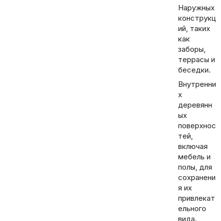
Наружных
конструкц
ий, таких
как
заборы,
террасы и
беседки.
Внутренни
х
деревянн
ых
поверхнос
тей,
включая
мебель и
полы, для
сохранени
я их
привлекат
ельного
вида.