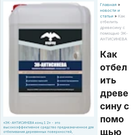
Главная
»
новости и
статьи
»
Как
отбелить
древесину с
помощью ЭК-
АНТИСИНЕВА
Как
отбел
ить
древе
сину с
помо
«ЭК-АНТИСИНЕВА конц 1:2» - это
высокоэффективное средство предназначенное для
щью
отбеливания деревянных поверхностей,