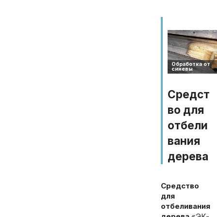
Средст
во для
отбели
вания
дерева
Средство
для
отбеливания
дерева
«ЭК-