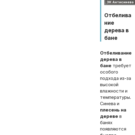
Отбелива
ние
дерева в
бане
Отбеливание
дерева в
бане
требует
особого
подхода из-за
высокой
влажности и
температуры.
Синева и
плесень на
дереве
в
банях
появляются