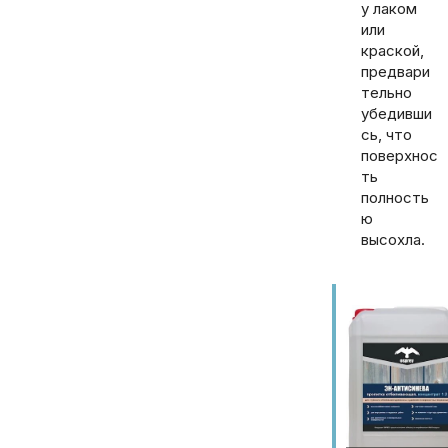
у лаком
или
краской,
предвари
тельно
убедивши
сь, что
поверхнос
ть
полность
ю
высохла.