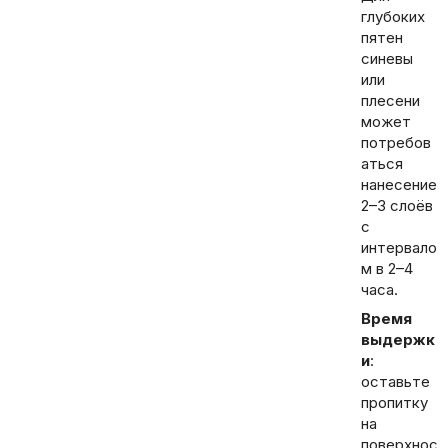
глубоких
пятен
синевы
или
плесени
может
потребов
аться
нанесение
2–3 слоёв
с
интервало
м в 2–4
часа.
Время
выдержк
и
:
оставьте
пропитку
на
поверхнос