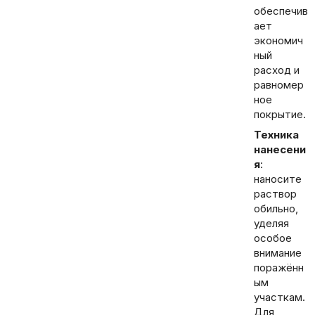
обеспечив
ает
экономич
ный
расход и
равномер
ное
покрытие.
Техника
нанесени
я
:
наносите
раствор
обильно,
уделяя
особое
внимание
поражённ
ым
участкам.
Для