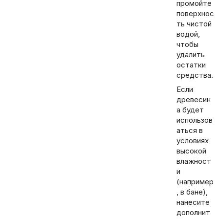
промойте
поверхнос
ть чистой
водой,
чтобы
удалить
остатки
средства.
Если
древесин
а будет
использов
аться в
условиях
высокой
влажност
и
(например
, в бане),
нанесите
дополнит