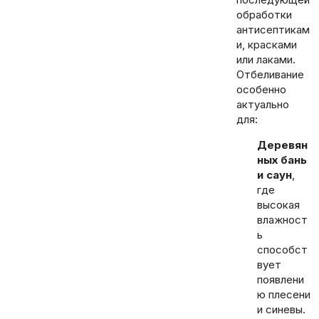
обработки
антисептикам
и, красками
или лаками.
Отбеливание
особенно
актуально
для:
Деревян
ных бань
и саун
,
где
высокая
влажност
ь
способст
вует
появлени
ю плесени
и синевы.