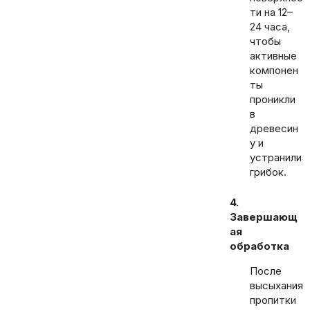
ти на 12–
24 часа,
чтобы
активные
компонен
ты
проникли
в
древесин
у и
устранили
грибок.
4.
Завершающ
ая
обработка
После
высыхания
пропитки