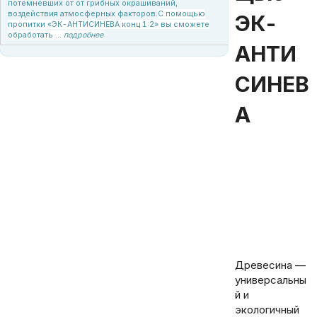
потемневших от от грибных окрашиваний,
воздействия атмосферных факторов.
С помощью
ЭК-
пропитки «ЭК-АНТИСИНЕВА конц 1:2» вы сможете
обработать ...
подробнее
АНТИ
СИНЕВ
А
Статья об отбеливании древесины с помощью пропитки ЭК-Антисинева. Антисептическая пропитка от синевы и грибка. Купить средство можно
напрямую у производителя Электрокомпания. Офис-склад в Минске, головной офис в Жодино, возможна доставка. Звоните!
Древесина —
универсальны
й и
экологичный