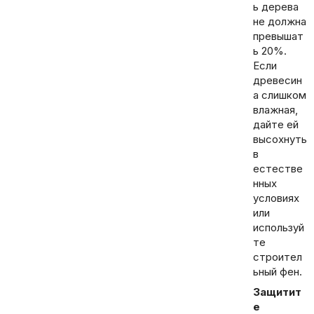
ь дерева
не должна
превышат
ь 20%.
Если
древесин
а слишком
влажная,
дайте ей
высохнуть
в
естестве
нных
условиях
или
используй
те
строител
ьный фен.
Защитит
е