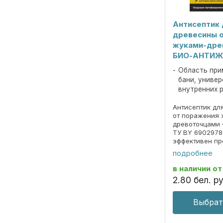
Антисептик 
древесины 
жуками-дре
БИО-АНТИЖ
Область при
бани, униве
внутренних 
Антисептик дл
от поражения 
древоточцами
ТУ BY 6902978
эффективен пр
деревоокраши
подробнее
дереворазруш
вызывает корр
в наличии
от
металлов бесцв
2
.
80
бел. ру
Выбрат