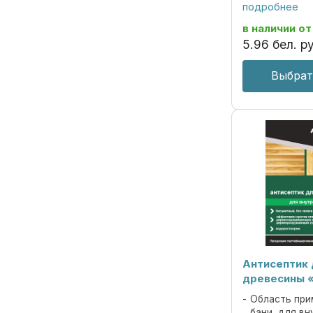
подходит для 
подробнее
условиях эксп
против плесне
в наличии
от
деревоокраши
5
.
96
бел. ру
дереворазруша
Выбрат
Антисептик
древесины 
Область при
бани, для вн