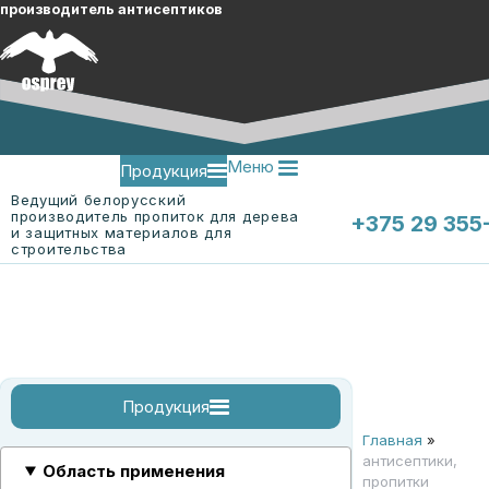
производитель антисептиков
Меню
Продукция
Ведущий белорусский
производитель пропиток для дерева
+375 29 355
и защитных материалов для
строительства
Меню
О компании
Контакты
Продукция
Главная
»
огнебиозащитные пропитки
огнебиозащитные пропитки для древесины
огнебиозащитная пропитка для ткани "ЭК-Ткань"
смотреть все
антисептики,
Область применения
пропитки