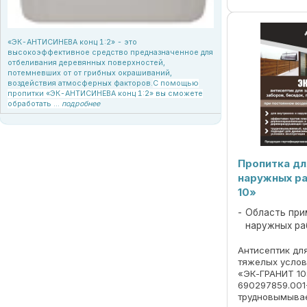
«ЭК-АНТИСИНЕВА конц 1:2» - это
высокоэффективное средство предназначенное для
отбеливания деревянных поверхностей,
потемневших от от грибных окрашиваний,
воздействия атмосферных факторов.
С помощью
пропитки «ЭК-АНТИСИНЕВА конц 1:2» вы сможете
обработать ...
подробнее
Пропитка дл
наружных р
10»
Область при
наружных ра
Антисептик дл
тяжелых услов
«ЭК-ГРАНИТ 10
690297859.001
трудновымыва