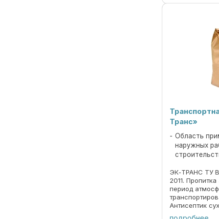
Транспортна
Транс»
Область при
наружных ра
строительст
ЭК-ТРАНС ТУ B
2011. Пропитк
период атмосф
транспортиро
Антисептик су
используется 
подробнее