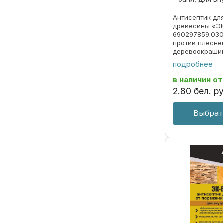
Антисептик дл
древесины «Э
690297859.030
против плесне
деревоокраши
дереворазруш
подробнее
вызывает корр
металлов бесц
в наличии
от
водорастворим
2
.
80
бел. ру
наружных ...
Выбрат