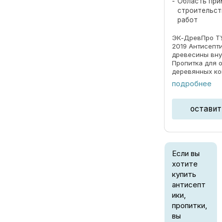
Область при
строительст
работ
ЭК-ДревПро ТУ
2019 Антисепт
древесины вн
Пропитка для 
деревянных ко
внутри дома к
подробнее
системы и че
защищает от б
разрушения ...
оставит
Если вы
хотите
купить
антисепт
ики,
пропитки,
вы