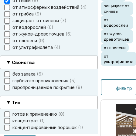
от гнили
6
защищает от
от атмосферных воздействий
4
синевы
от грибка
9
от
защищает от синевы
7
водорослей
от водорослей
6
от жуков-древоточцев
6
от жуков-
древоточцев
от плесени
9
от ультрафиолета
4
от плесени
от
ультрафиолета
Свойства
без запаха
6
глубокого проникновения
5
паропроницаемое покрытие
9
фильтр
Тип
готов к применению
8
концентрат
1
концентрированный порошок
1