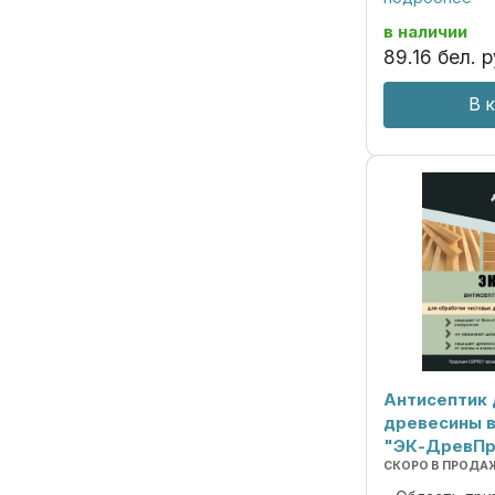
древесины от 
окраски и пле
в наличии
атмосферной су
89
.
16
бел. р
В 
Антисептик
древесины 
"ЭК-ДревП
СКОРО В ПРОДА