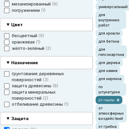
механизированный
9
универсальный
погружением
1
для
внутренних
Цвет
работ
для кровли
бесцветный
6
для бетона
оранжевая
1
жёлто-зелёный
2
для
гипсокартона
Назначение
для дерева
для камня
грунтование деревянных
для кирпича
поверхностей
3
защита древесины
8
по
защита минеральных
штукатурке
поверхностей
2
от гнили
отбеливание древесины
1
от
атмосферных
Защита
воздействий
от грибка