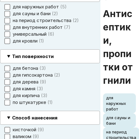
для наружных работ
5
Антис
для сауны и бани
2
на период строительства
2
ептик
для внутренних работ
7
универсальный
6
и,
для кровли
1
пропи
Тип поверхности
тки от
для бетона
3
для гипсокартона
2
гнили
для дерева
9
для камня
3
для кирпича
3
для
по штукатурке
1
наружных
работ
Способ нанесения
для сауны и
бани
кисточкой
9
на период
валиком
9
строительства