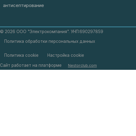
антисептирование
©
2026 ООО "Электрокомпания". УНП:690297859
Политика обработки персональных данных
Политика cookie
Настройка cookie
Сайт работает на платформе
Nestorclub.com