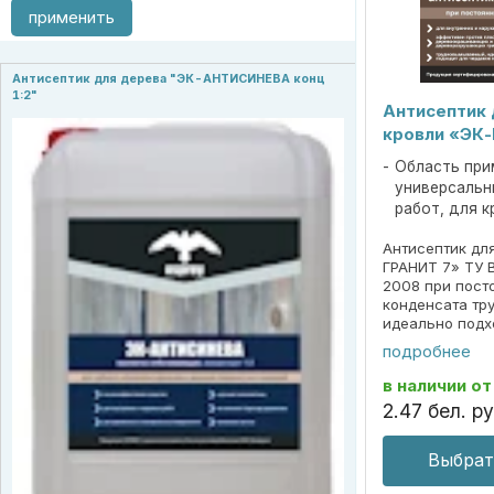
применить
Антисептик для дерева "ЭК-АНТИСИНЕВА конц
1:2"
Антисептик 
кровли «ЭК
Область при
универсальн
работ, для 
Антисептик дл
ГРАНИТ 7» ТУ 
2008 при пост
конденсата т
идеально подх
мансард эффек
подробнее
плесневых, д
дереворазруш
в наличии
от
...
2
.
47
бел. ру
Выбрат