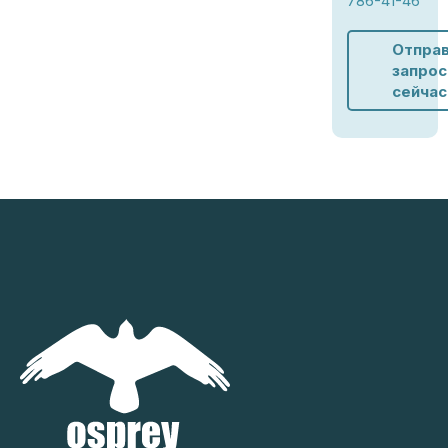
786-41-46
Отпра
запрос
сейчас