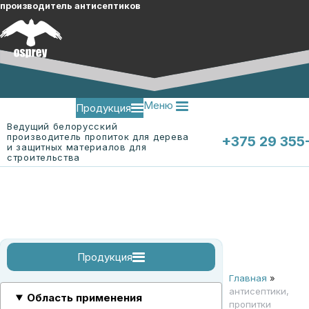
производитель антисептиков
Меню
Продукция
Ведущий белорусский
производитель пропиток для дерева
+375 29 355
и защитных материалов для
строительства
Меню
О компании
Контакты
Продукция
Главная
»
огнебиозащитные пропитки
огнебиозащитные пропитки для древесины
огнебиозащитная пропитка для ткани "ЭК-Ткань"
смотреть все
антисептики,
Область применения
пропитки