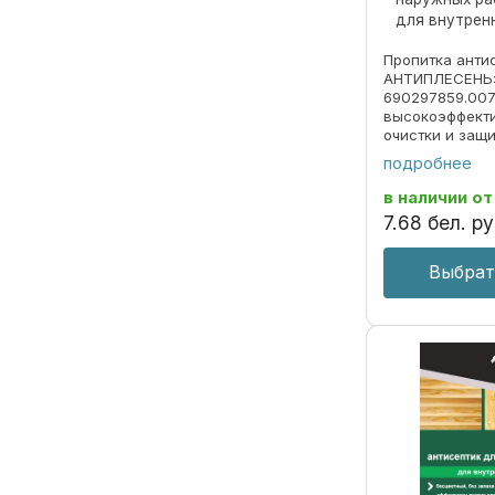
для внутрен
Пропитка анти
АНТИПЛЕСЕНЬ»
690297859.007
высокоэффекти
очистки и защ
окрашивающих
подробнее
очистки закре
обрабатываемо
в наличии
от
внутренних и н
7
.
68
бел. ру
Выбрат