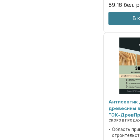
атмосферной су
89
.
16
бел. р
В 
Антисептик
древесины 
"ЭК-ДревП
СКОРО В ПРОДА
Область при
строительст