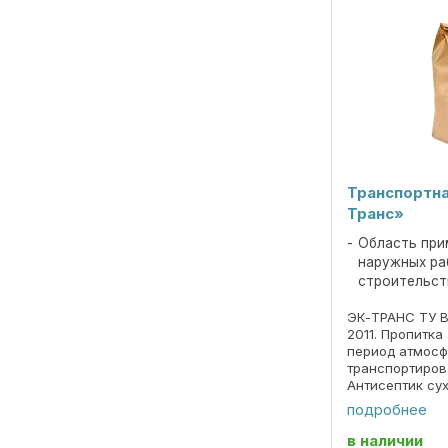
Транспортна
Транс»
Область при
наружных ра
строительст
ЭК-ТРАНС ТУ B
2011. Пропитк
период атмосф
транспортиро
Антисептик су
используется 
подробнее
древесины от 
окраски и пле
в наличии