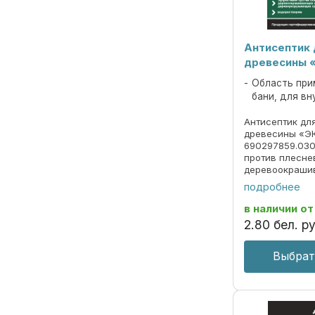
Антисептик
древесины 
Область при
бани, для вн
Антисептик дл
древесины «Э
690297859.030
против плесне
деревоокраши
дереворазруш
подробнее
вызывает корр
металлов бесц
в наличии
от
водорастворим
2
.
80
бел. ру
наружных ...
Выбрат