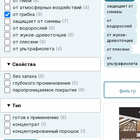
от гнили
6
защищает от
от атмосферных воздействий
4
синевы
от грибка
9
от
защищает от синевы
7
водорослей
от водорослей
6
от жуков-древоточцев
6
от жуков-
древоточцев
от плесени
9
от ультрафиолета
4
от плесени
от
ультрафиолета
Свойства
без запаха
6
глубокого проникновения
5
паропроницаемое покрытие
9
фильтр
Тип
готов к применению
8
концентрат
1
концентрированный порошок
1