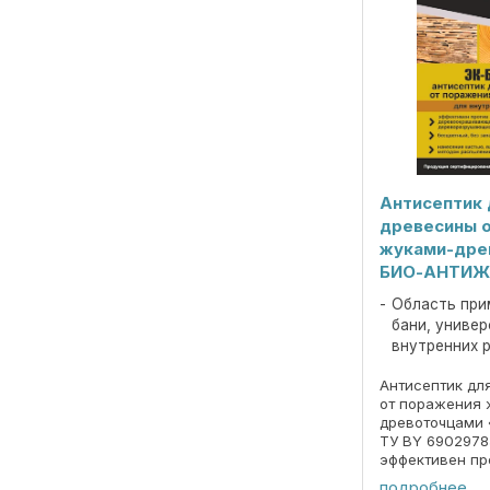
Антисептик 
древесины 
жуками-дре
БИО-АНТИЖ
Область при
бани, униве
внутренних 
Антисептик дл
от поражения 
древоточцами
ТУ BY 6902978
эффективен пр
деревоокраши
подробнее