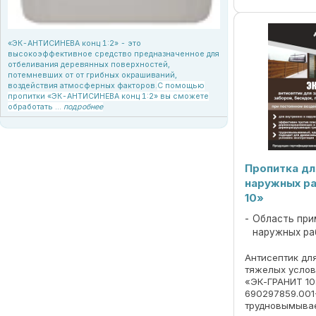
«ЭК-АНТИСИНЕВА конц 1:2» - это
высокоэффективное средство предназначенное для
отбеливания деревянных поверхностей,
потемневших от от грибных окрашиваний,
воздействия атмосферных факторов.
С помощью
пропитки «ЭК-АНТИСИНЕВА конц 1:2» вы сможете
обработать ...
подробнее
Пропитка дл
наружных р
10»
Область при
наружных ра
Антисептик дл
тяжелых услов
«ЭК-ГРАНИТ 10
690297859.001
трудновымыва