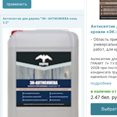
применить
Антисептик для дерева "ЭК-АНТИСИНЕВА конц
1:2"
Антисептик 
кровли «ЭК
Область при
универсальн
работ, для 
Антисептик дл
ГРАНИТ 7» ТУ 
2008 при пост
конденсата т
идеально подх
мансард эффек
подробнее
плесневых, д
дереворазруш
в наличии
от
...
2
.
47
бел. ру
Выбрат