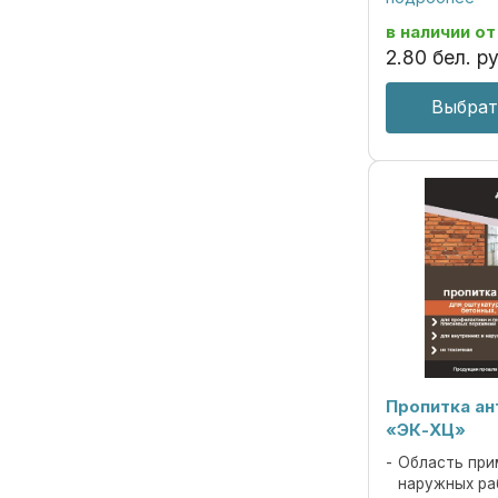
дереворазруш
вызывает корр
в наличии
от
металлов бесцв
2
.
80
бел. ру
Выбрат
Пропитка а
«ЭК-ХЦ»
Область при
наружных ра