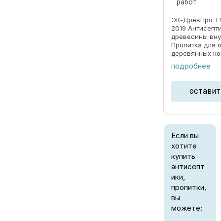
работ
ЭК-ДревПро ТУ
2019 Антисепт
древесины вн
Пропитка для 
деревянных ко
внутри дома к
подробнее
системы и че
защищает от б
разрушения ...
оставит
Если вы
хотите
купить
антисепт
ики,
пропитки,
вы
можете: