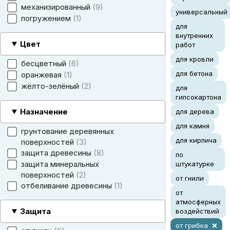
механизированный
9
универсальный
погружением
1
для
внутренних
Цвет
работ
для кровли
бесцветный
6
для бетона
оранжевая
1
жёлто-зелёный
2
для
гипсокартона
Назначение
для дерева
для камня
грунтование деревянных
для кирпича
поверхностей
3
защита древесины
8
по
защита минеральных
штукатурке
поверхностей
2
от гнили
отбеливание древесины
1
от
атмосферных
Защита
воздействий
от грибка