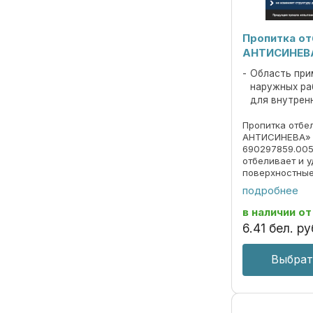
Пропитка о
АНТИСИНЕВА 
Область при
наружных ра
для внутрен
Пропитка отб
АНТИСИНЕВА» к
690297859.005
отбеливает и 
поверхностны
деревянных и
подробнее
поверхностей 
вид не изменяе
в наличии
от
древесины водо
6
.
41
бел. ру
Выбрат