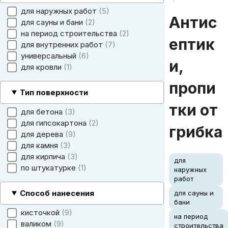
для наружных работ
5
Антис
для сауны и бани
2
на период строительства
2
ептик
для внутренних работ
7
универсальный
6
и,
для кровли
1
пропи
Тип поверхности
тки от
для бетона
3
для гипсокартона
2
грибка
для дерева
9
для камня
3
для кирпича
3
для
по штукатурке
1
наружных
работ
Способ нанесения
для сауны и
бани
кисточкой
9
на период
валиком
9
строительства