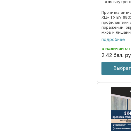
для внутрен
Пропитка анти
ХЦ» ТУ BY 690
профилактики 
поражений, о
мхов и лишайн
водорастворим
подробнее
токсичная для
наружных рабо
в наличии
от
валиком, ...
2
.
42
бел. ру
Выбрат