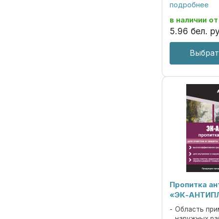
подходит для 
подробнее
условиях эксп
против плесне
в наличии
от
деревоокраши
5
.
96
бел. ру
дереворазруша
Выбрат
Пропитка а
«ЭК-АНТИП
Область при
наружных ра