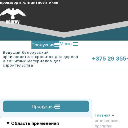
производитель антисептиков
Меню
Продукция
Ведущий белорусский
производитель пропиток для дерева
+375 29 355
и защитных материалов для
строительства
Меню
О компании
Контакты
Продукция
Главная
»
огнебиозащитные пропитки
огнебиозащитные пропитки для древесины
огнебиозащитная пропитка для ткани "ЭК-Ткань"
смотреть все
антисептики,
Область применения
пропитки