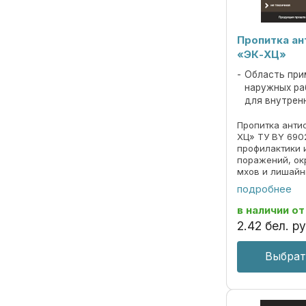
Пропитка а
«ЭК-ХЦ»
Область при
наружных ра
для внутрен
Пропитка анти
ХЦ» ТУ BY 690
профилактики 
поражений, о
мхов и лишайн
водорастворим
подробнее
токсичная для
наружных рабо
в наличии
от
валиком, ...
2
.
42
бел. ру
Выбрат