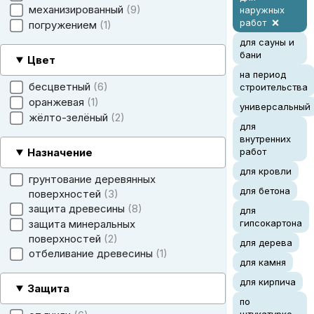
механизированный
9
наружных
работ
погружением
1
для сауны и
бани
Цвет
на период
бесцветный
6
строительства
оранжевая
1
универсальный
жёлто-зелёный
2
для
внутренних
Назначение
работ
для кровли
грунтование деревянных
для бетона
поверхностей
3
защита древесины
8
для
защита минеральных
гипсокартона
поверхностей
2
для дерева
отбеливание древесины
1
для камня
для кирпича
Защита
по