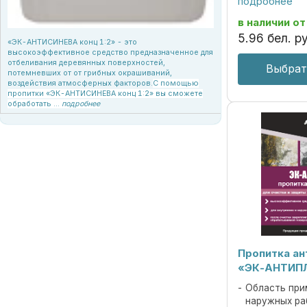
подробнее
условиях эксп
против плесне
в наличии
от
деревоокраши
5
.
96
бел. ру
дереворазруша
«ЭК-АНТИСИНЕВА конц 1:2» - это
высокоэффективное средство предназначенное для
отбеливания деревянных поверхностей,
Выбрат
потемневших от от грибных окрашиваний,
воздействия атмосферных факторов.
С помощью
пропитки «ЭК-АНТИСИНЕВА конц 1:2» вы сможете
обработать ...
подробнее
Пропитка а
«ЭК-АНТИП
Область при
наружных ра