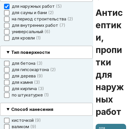
для наружных работ
5
Антис
для сауны и бани
2
на период строительства
2
ептик
для внутренних работ
7
универсальный
6
и,
для кровли
1
пропи
Тип поверхности
тки
для бетона
3
для гипсокартона
2
для
для дерева
9
для камня
3
наруж
для кирпича
3
по штукатурке
1
ных
Способ нанесения
работ
кисточкой
9
валиком
9
для