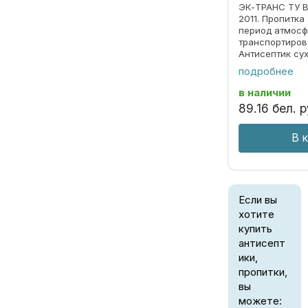
ЭК-ТРАНС ТУ B
2011. Пропитк
период атмосф
транспортиро
Антисептик су
используется 
подробнее
древесины от 
окраски и пле
в наличии
атмосферной су
89
.
16
бел. р
В 
Если вы
хотите
купить
антисепт
ики,
пропитки,
вы
можете: