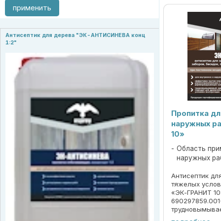
применить
Антисептик для дерева "ЭК-АНТИСИНЕВА конц
1:2"
Пропитка дл
наружных р
10»
Область при
наружных ра
Антисептик дл
тяжелых услов
«ЭК-ГРАНИТ 10
690297859.001
трудновымыва
подходит для 