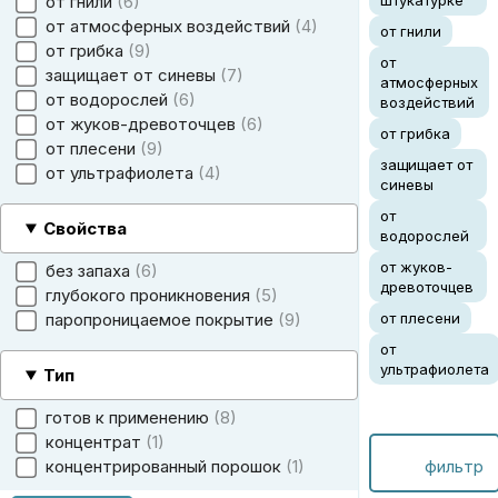
от гнили
6
штукатурке
от атмосферных воздействий
4
от гнили
от грибка
9
от
защищает от синевы
7
атмосферных
от водорослей
6
воздействий
от жуков-древоточцев
6
от грибка
от плесени
9
защищает от
от ультрафиолета
4
синевы
от
Свойства
водорослей
от жуков-
без запаха
6
древоточцев
глубокого проникновения
5
паропроницаемое покрытие
9
от плесени
от
ультрафиолета
Тип
готов к применению
8
концентрат
1
фильтр
концентрированный порошок
1