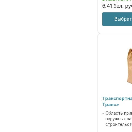
древесины водо
6
.
41
бел. ру
Выбрат
Транспортна
Транс»
Область при
наружных ра
строительст