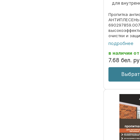
для внутрен
Пропитка анти
АНТИПЛЕСЕНЬ»
690297859.007
высокоэффекти
очистки и защ
окрашивающих
подробнее
очистки закре
обрабатываемо
в наличии
от
внутренних и н
7
.
68
бел. ру
Выбрат