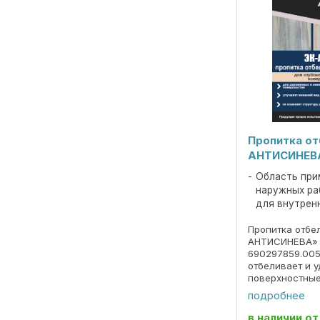
Пропитка о
АНТИСИНЕВА 
Область при
наружных ра
для внутрен
Пропитка отб
АНТИСИНЕВА» к
690297859.005
отбеливает и 
поверхностны
деревянных и
подробнее
поверхностей 
вид не изменяе
в наличии
от