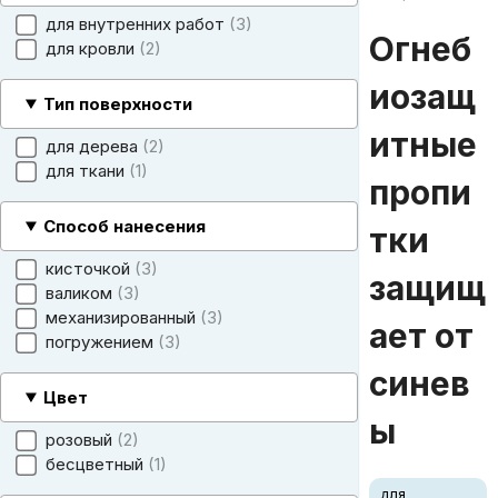
для внутренних работ
3
Огнеб
для кровли
2
иозащ
Тип поверхности
итные
для дерева
2
для ткани
1
пропи
Способ нанесения
тки
кисточкой
3
защищ
валиком
3
механизированный
3
ает от
погружением
3
синев
Цвет
ы
розовый
2
бесцветный
1
для