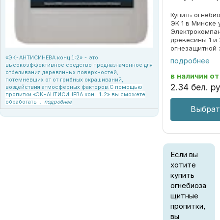
Купить огнеби
ЭК 1 в Минске
Электрокомпан
древесины 1 и 
огнезащитной 
повышает про
«ЭК-АНТИСИНЕВА конц 1:2» - это
подробнее
стойкость мат
высокоэффективное средство предназначенное для
отбеливания деревянных поверхностей,
защищает от п
в наличии
от
потемневших от от грибных окрашиваний,
синев Средство
2
.
34
бел. ру
воздействия атмосферных факторов.
С помощью
пропитки «ЭК-АНТИСИНЕВА конц 1:2» вы сможете
обработать ...
подробнее
Выбрат
Если вы
хотите
купить
огнебиоза
щитные
пропитки,
вы