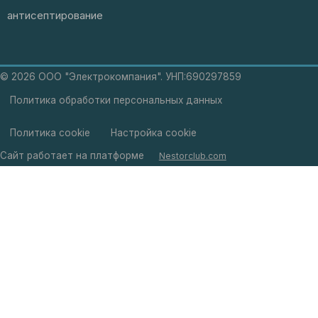
антисептирование
©
2026 ООО "Электрокомпания". УНП:690297859
Политика обработки персональных данных
Политика cookie
Настройка cookie
Сайт работает на платформе
Nestorclub.com