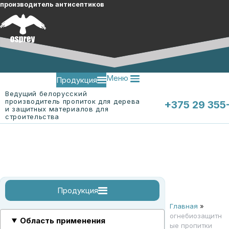
производитель антисептиков
Меню
Продукция
Ведущий белорусский
производитель пропиток для дерева
+375 29 355
и защитных материалов для
строительства
Меню
О компании
Контакты
Продукция
Главная
»
огнебиозащитные пропитки
огнебиозащитные пропитки для древесины
огнебиозащитная пропитка для ткани "ЭК-Ткань"
смотреть все
огнебиозащитн
Область применения
ые пропитки