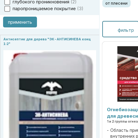
глубокого проникновения
2
от плесени
паропроницаемое покрытие
3
применить
фильтр
Антисептик для дерева "ЭК-АНТИСИНЕВА конц
1:2"
Огнебиозащ
для древес
1 и 2 группы ог
Область при
внутренних 