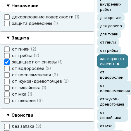
внутренних
Назначение
работ
декорирование поверхности
1
для кровли
защита древесины
1
для дерева
для ткани
Защита
от гнили
от гнили
2
от грибка
от грибка
2
защищает от
защищает от синевы
1
синевы
от водорослей
2
от
от воспламенения
3
водорослей
от жуков-древоточцев
2
от
от лишайника
1
воспламенения
от мха
1
от жуков-
от плесени
3
древоточцев
от
Свойства
лишайника
без запаха
3
от мха