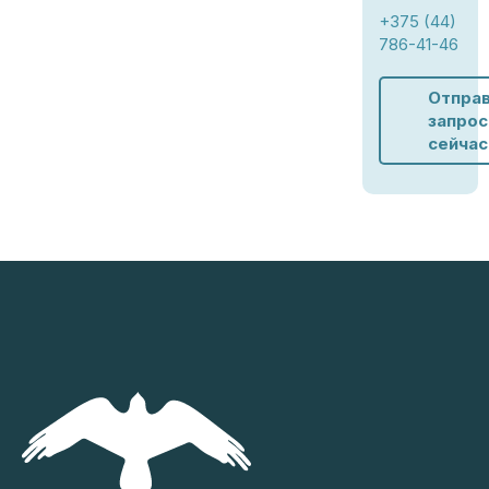
+375 (44)
786-41-46
Отпра
запрос
сейчас