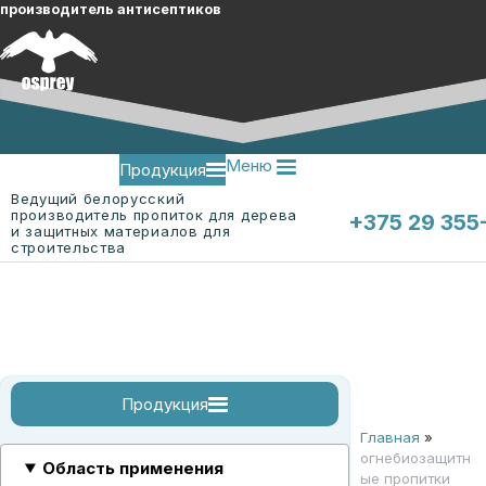
производитель антисептиков
Меню
Продукция
Ведущий белорусский
производитель пропиток для дерева
+375 29 355
и защитных материалов для
строительства
Меню
О компании
Контакты
Продукция
Главная
»
огнебиозащитные пропитки
огнебиозащитные пропитки для древесины
огнебиозащитная пропитка для ткани "ЭК-Ткань"
смотреть все
огнебиозащитн
Область применения
ые пропитки