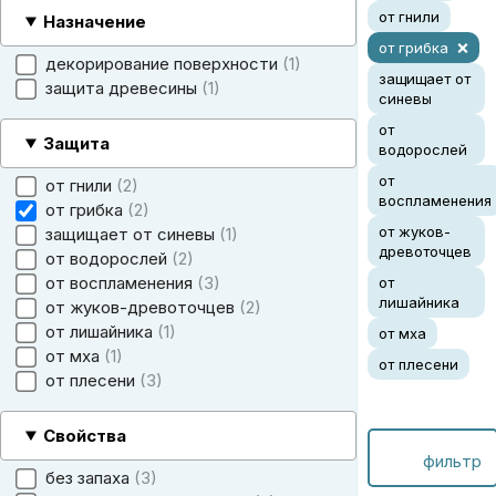
от гнили
Назначение
от грибка
декорирование поверхности
1
защищает от
защита древесины
1
синевы
от
Защита
водорослей
от
от гнили
2
воспламенения
от грибка
2
от жуков-
защищает от синевы
1
древоточцев
от водорослей
2
от воспламенения
3
от
лишайника
от жуков-древоточцев
2
от лишайника
1
от мха
от мха
1
от плесени
от плесени
3
Свойства
фильтр
без запаха
3