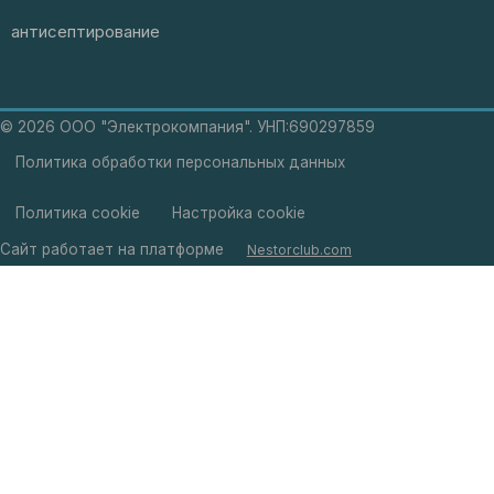
антисептирование
©
2026 ООО "Электрокомпания". УНП:690297859
Политика обработки персональных данных
Политика cookie
Настройка cookie
Сайт работает на платформе
Nestorclub.com