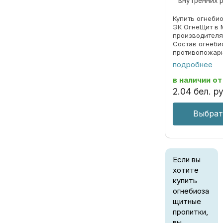
внутренних 
Купить огнеби
ЭК ОгнеЩит в 
производителя
Состав огнеб
противопожар
древесины. Та
подробнее
предохраняет 
появления пле
в наличии
от
заказывайте! ..
2
.
04
бел. ру
Выбрат
Если вы
хотите
купить
огнебиоза
щитные
пропитки,
вы