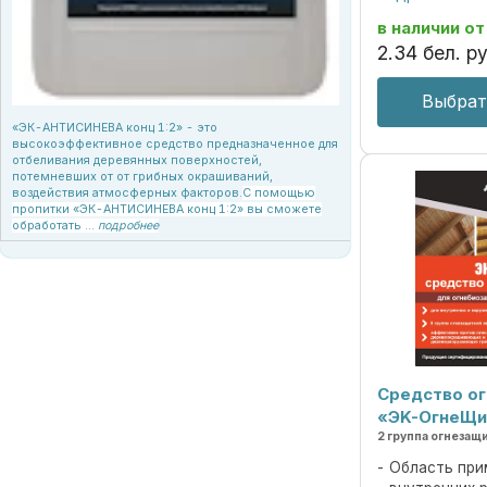
стойкость мат
защищает от п
в наличии
от
синев Средство
2
.
34
бел. ру
Выбрат
«ЭК-АНТИСИНЕВА конц 1:2» - это
высокоэффективное средство предназначенное для
отбеливания деревянных поверхностей,
потемневших от от грибных окрашиваний,
воздействия атмосферных факторов.
С помощью
пропитки «ЭК-АНТИСИНЕВА конц 1:2» вы сможете
обработать ...
подробнее
Средство о
«ЭK-ОгнеЩи
2 группа огнеза
Область при