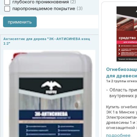
глубокого проникновения
2
паропроницаемое покрытие
3
применить
Антисептик для дерева "ЭК-АНТИСИНЕВА конц
1:2"
Огнебиозащ
для древес
1 и 2 группы ог
Область при
внутренних 
Купить огнеби
ЭК 1 в Минске
Электрокомпан
древесины 1 и 
огнезащитной 
повышает про
подробнее