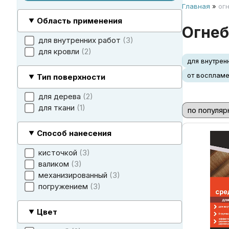
Главная
»
ог
огнебиозащитные пропитки
огнебиозащитные пропитки для древесины
огнебиозащитная пропитка для ткани "ЭК-Ткань"
огнебиозащитная обработка
фитосанитарная обработка
смотреть все
Область применения
Огнеб
для внутренних работ
3
для кровли
2
для внутрен
от восплам
Тип поверхности
для дерева
2
для ткани
1
Способ нанесения
кисточкой
3
валиком
3
механизированный
3
погружением
3
Цвет