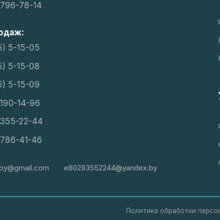
 796-78-14
одаж:
5) 5-15-05
5) 5-15-08
5) 5-15-09
 190-14-96
 355-22-44
 786-41-46
ikby@gmail.com
e80293552244@yandex.by
Политика обработки персо