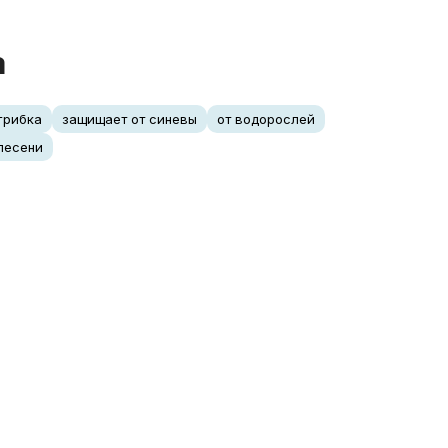
а
 грибка
защищает от синевы
от водорослей
лесени