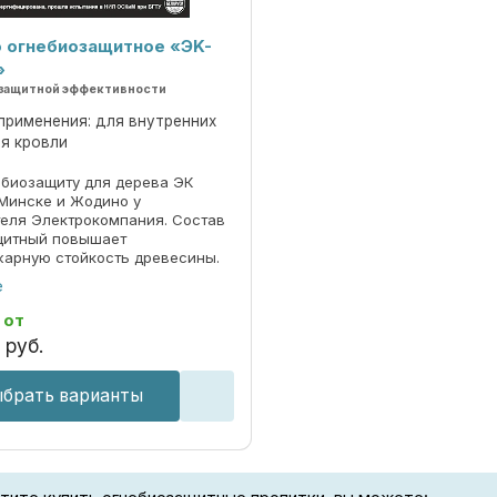
 огнебиозащитное «ЭK-
»
незащитной эффективности
применения: для внутренних
ля кровли
ебиозащиту для дерева ЭК
Минске и Жодино у
еля Электрокомпания. Состав
щитный повышает
арную стойкость древесины.
ство предохраняет от гниения
е
я плесени. Звоните и
 ...
и
от
 руб.
брать варианты