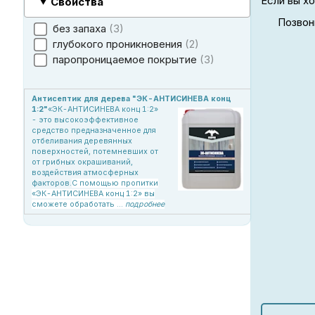
Если вы х
Свойства
Позвон
без запаха
3
глубокого проникновения
2
паропроницаемое покрытие
3
Антисептик для дерева "ЭК-АНТИСИНЕВА конц
1:2"
«ЭК-АНТИСИНЕВА конц 1:2»
- это высокоэффективное
средство предназначенное для
отбеливания деревянных
поверхностей, потемневших от
от грибных окрашиваний,
воздействия атмосферных
факторов.
С помощью пропитки
«ЭК-АНТИСИНЕВА конц 1:2» вы
сможете обработать ...
подробнее