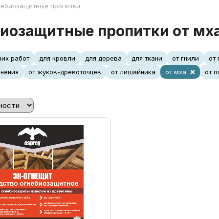
небиозащитные пропитки
иозащитные пропитки от мх
них работ
для кровли
для дерева
для ткани
от гнили
от
енения
от жуков-древоточцев
от лишайника
от мха
от п