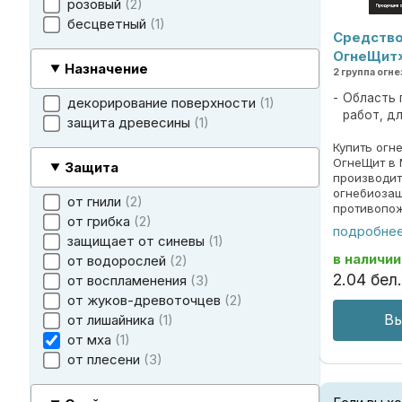
розовый
2
бесцветный
1
Средство
ОгнеЩит
Назначение
2 группа ог
Область 
декорирование поверхности
1
работ, д
защита древесины
1
Купить огн
ОгнеЩит в 
Защита
производит
огнебиоза
от гнили
2
противопож
от грибка
2
Также сред
подробне
и появлени
защищает от синевы
1
заказывайте!
в наличи
от водорослей
2
2
.
04
бел.
от воспламенения
3
от жуков-древоточцев
2
Вы
от лишайника
1
от мха
1
от плесени
3