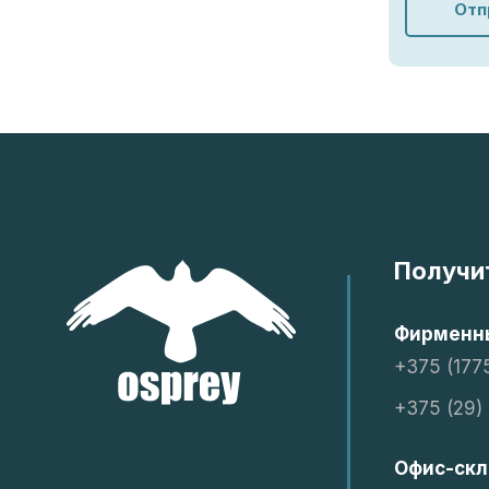
Отп
Получи
Фирменны
+375 (177
+375 (29)
Офис-скл