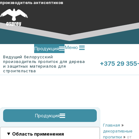
производитель антисептиков
Меню
Продукция
Ведущий белорусский
производитель пропиток для дерева
+375 29 355
и защитных материалов для
строительства
Меню
О компании
Контакты
Продукция
Главная
»
огнебиозащитные пропитки
огнебиозащитные пропитки для древесины
огнебиозащитная пропитка для ткани "ЭК-Ткань"
смотреть все
декоративные
Область применения
пропитки
»
от