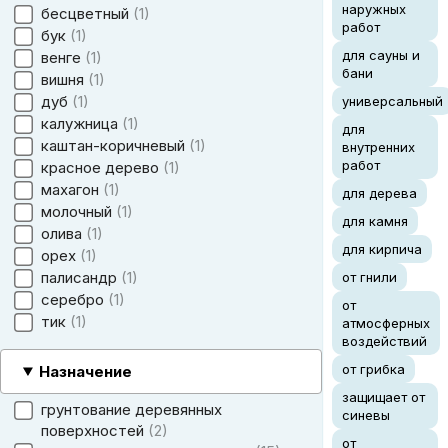
наружных
бесцветный
1
работ
бук
1
для сауны и
венге
1
бани
вишня
1
дуб
1
универсальный
калужница
1
для
каштан-коричневый
1
внутренних
работ
красное дерево
1
махагон
1
для дерева
молочный
1
для камня
олива
1
для кирпича
орех
1
палисандр
1
от гнили
серебро
1
от
тик
1
атмосферных
воздействий
от грибка
Назначение
защищает от
грунтование деревянных
синевы
поверхностей
2
от