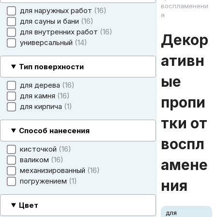
воспламенени
для наружных работ
16
я
для сауны и бани
16
для внутренних работ
16
Декор
универсальный
14
ативн
Тип поверхности
ые
для дерева
16
для камня
16
пропи
для кирпича
1
тки от
Способ нанесения
воспл
кисточкой
16
валиком
16
амене
механизированный
16
погружением
1
ния
Цвет
для