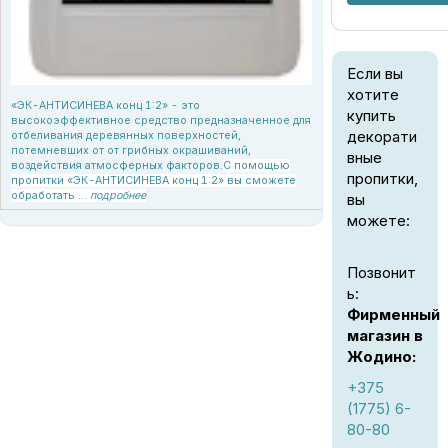
Если вы
хотите
«ЭК-АНТИСИНЕВА конц 1:2» - это
купить
высокоэффективное средство предназначенное для
декорати
отбеливания деревянных поверхностей,
потемневших от от грибных окрашиваний,
вные
воздействия атмосферных факторов.
С помощью
пропитки,
пропитки «ЭК-АНТИСИНЕВА конц 1:2» вы сможете
обработать ...
подробнее
вы
можете:
Позвонит
ь:
Фирменный
магазин в
Жодино:
+375
(1775) 6-
80-80