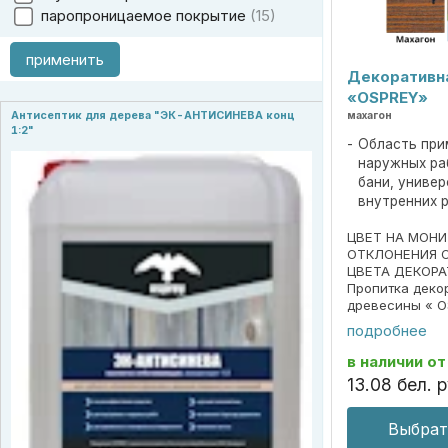
паропроницаемое покрытие
15
применить
Декоративн
«OSPREY»
махагон
Антисептик для дерева "ЭК-АНТИСИНЕВА конц
1:2"
Область при
наружных ра
бани, униве
внутренних 
ЦВЕТ НА МОН
ОТКЛОНЕНИЯ 
ЦВЕТА ДЕКОРА
Пропитка деко
древесины « O
690297859.018
подробнее
Пропитка пред
декоративной 
в наличии
от
под ценные пор
13
.
08
бел. р
Выбрат