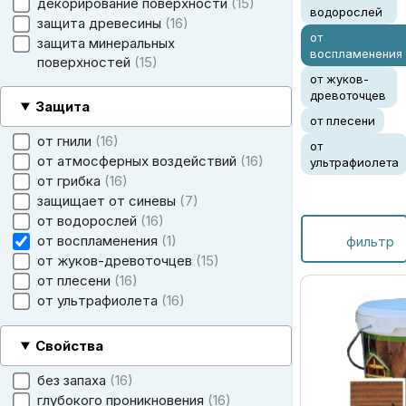
декорирование поверхности
15
водорослей
защита древесины
16
от
защита минеральных
воспламенения
поверхностей
15
от жуков-
древоточцев
Защита
от плесени
от гнили
16
от
от атмосферных воздействий
16
ультрафиолета
от грибка
16
защищает от синевы
7
от водорослей
16
от воспламенения
1
фильтр
от жуков-древоточцев
15
от плесени
16
от ультрафиолета
16
Свойства
без запаха
16
глубокого проникновения
16