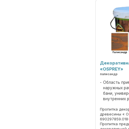
Декоративн
«OSPREY»
палисандр
Область при
наружных ра
бани, униве
внутренних 
Пропитка деко
древесины « O
690297859.018
Пропитка пред
декоративной 