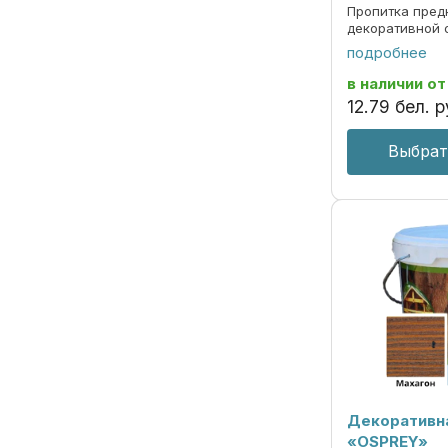
Пропитка пред
декоративной 
под ценные по
подробнее
долговременно
атмосферных о
в наличии
от
излучения. ОБЛ
12
.
79
бел. р
Выбрат
Декоративн
«OSPREY»