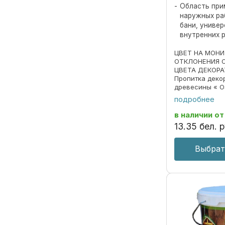
Область при
наружных ра
бани, униве
внутренних 
ЦВЕТ НА МОН
ОТКЛОНЕНИЯ 
ЦВЕТА ДЕКОРА
Пропитка деко
древесины « O
690297859.018
подробнее
Пропитка пред
декоративной 
в наличии
от
под ценные пор
13
.
35
бел. р
Выбрат