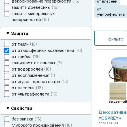
декорирование поверхности
15
от плесени
защита древесины
16
от
защита минеральных
ультрафиолета
поверхностей
15
Защита
фильтр
от гнили
16
от атмосферных воздействий
16
от грибка
16
защищает от синевы
7
от водорослей
16
от воспламенения
1
от жуков-древоточцев
15
от плесени
16
от ультрафиолета
16
Свойства
Декоративн
«OSPREY»
без запаха
16
бесцветная
глубокого проникновения
16