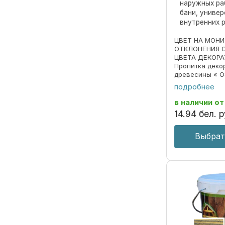
наружных ра
бани, униве
внутренних 
ЦВЕТ НА МОН
ОТКЛОНЕНИЯ 
ЦВЕТА ДЕКОРА
Пропитка деко
древесины « O
690297859.018
подробнее
Пропитка пред
декоративной 
в наличии
от
под ценные пор
14
.
94
бел. р
Выбрат