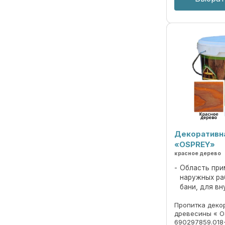
Декоративн
«OSPREY»
красное дерево
Область при
наружных ра
бани, для вн
Пропитка деко
древесины « O
690297859.018