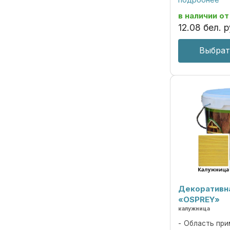
Пропитка пред
декоративной 
в наличии
от
под ценные пор
12
.
08
бел. р
Выбрат
Декоративн
«OSPREY»
калужница
Область при