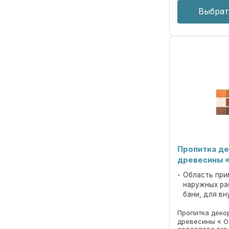
Выбрат
Пропитка де
древесины 
Область при
наружных ра
бани, для вн
Пропитка деко
древесины « O