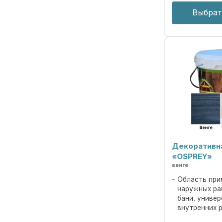
Выбрат
Декоративн
«OSPREY»
венге
Область при
наружных ра
бани, униве
внутренних 