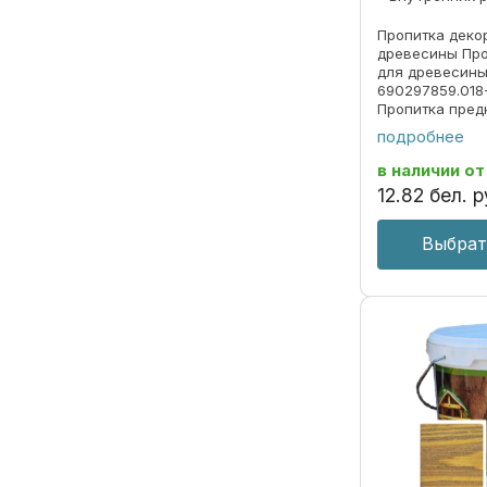
Пропитка деко
древесины Про
для древесины
690297859.018
Пропитка пред
декоративной 
подробнее
под ценные по
долговременно
в наличии
от
атмосферных ..
12
.
82
бел. р
Выбрат