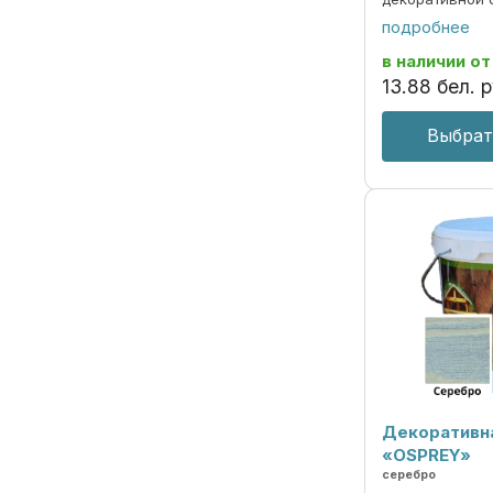
под ценные по
подробнее
долговременно
атмосферных о
в наличии
от
излучения. ОБЛ
13
.
88
бел. р
Выбрат
Декоративн
«OSPREY»
серебро