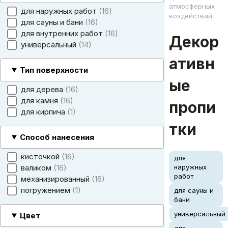
атмосферных
для наружных работ
16
воздействий
для сауны и бани
16
для внутренних работ
16
Декор
универсальный
14
ативн
Тип поверхности
ые
для дерева
16
для камня
16
пропи
для кирпича
1
тки
Способ нанесения
кисточкой
16
для
валиком
16
наружных
работ
механизированный
16
погружением
1
для сауны и
бани
универсальный
Цвет