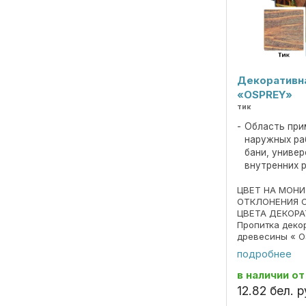
Декоративн
«OSPREY»
тик
Область при
наружных ра
бани, униве
внутренних 
ЦВЕТ НА МОН
ОТКЛОНЕНИЯ 
ЦВЕТА ДЕКОРА
Пропитка деко
древесины « O
690297859.018
подробнее
Пропитка пред
декоративной 
в наличии
от
под ценные пор
12
.
82
бел. р