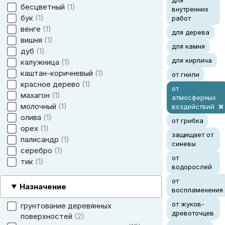
для
бесцветный
1
внутренних
бук
1
работ
венге
1
для дерева
вишня
1
для камня
дуб
1
для кирпича
калужница
1
каштан-коричневый
1
от гнили
красное дерево
1
от
махагон
1
атмосферных
молочный
1
воздействий
олива
1
от грибка
орех
1
защищает от
палисандр
1
синевы
серебро
1
от
тик
1
водорослей
от
Назначение
воспламенения
от жуков-
грунтование деревянных
древоточцев
поверхностей
2