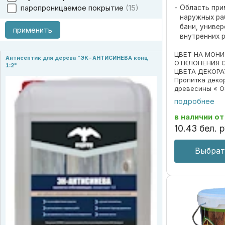
паропроницаемое покрытие
15
Область при
наружных ра
бани, униве
применить
внутренних 
ЦВЕТ НА МОН
Антисептик для дерева "ЭК-АНТИСИНЕВА конц
ОТКЛОНЕНИЯ 
1:2"
ЦВЕТА ДЕКОРА
Пропитка деко
древесины « O
690297859.018
подробнее
Пропитка пред
декоративной 
в наличии
от
под ценные пор
10
.
43
бел. р
Выбрат