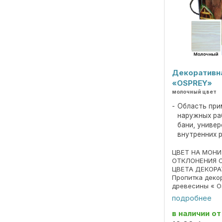
Декоративн
«OSPREY»
молочный цвет
Область при
наружных ра
бани, униве
внутренних 
ЦВЕТ НА МОН
ОТКЛОНЕНИЯ 
ЦВЕТА ДЕКОРА
Пропитка деко
древесины « O
690297859.018
подробнее
Пропитка пред
декоративной 
в наличии
от
под ценные пор