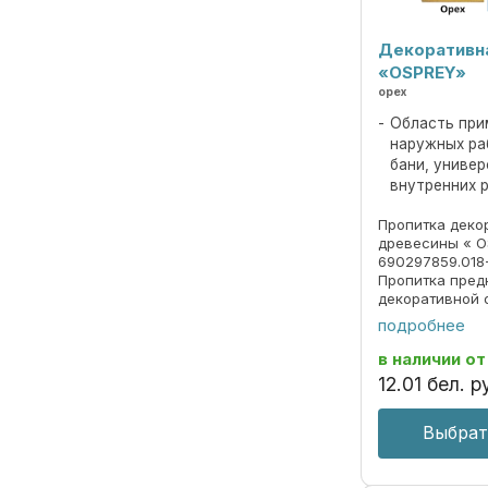
Декоративн
«OSPREY»
орех
Область при
наружных ра
бани, униве
внутренних 
Пропитка деко
древесины « O
690297859.018
Пропитка пред
декоративной 
под ценные по
подробнее
долговременно
атмосферных о
в наличии
от
излучения. ОБЛ
12
.
01
бел. р
Выбрат