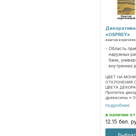
Декоративн
«OSPREY»
каштан коричне
Область при
наружных ра
бани, униве
внутренних 
ЦВЕТ НА МОН
ОТКЛОНЕНИЯ 
ЦВЕТА ДЕКОРА
Пропитка деко
древесины « O
690297859.018
подробнее
Пропитка пред
декоративной 
в наличии
от
под ценные пор
12
.
15
бел. р
Выбрат