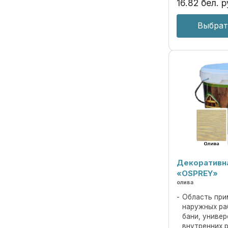
16
.
82
бел. р
Выбрат
Декоративн
«OSPREY»
олива
Область при
наружных ра
бани, униве
внутренних 