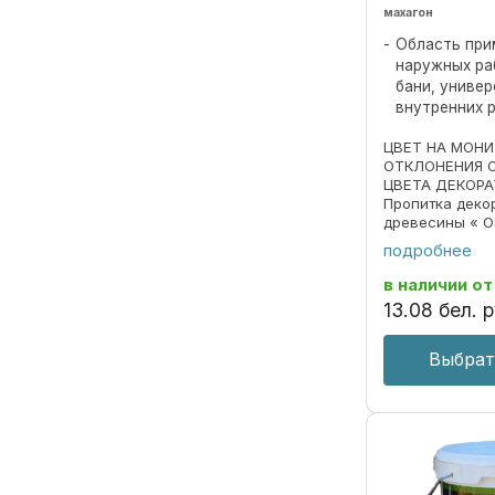
махагон
Область при
наружных ра
бани, униве
внутренних 
ЦВЕТ НА МОН
ОТКЛОНЕНИЯ 
ЦВЕТА ДЕКОРА
Пропитка деко
древесины « O
690297859.018
подробнее
Пропитка пред
декоративной 
в наличии
от
под ценные пор
13
.
08
бел. р
Выбрат