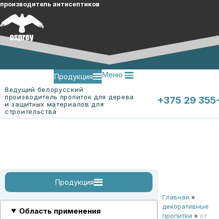
производитель антисептиков
Меню
Продукция
Ведущий белорусский
производитель пропиток для дерева
+375 29 355
и защитных материалов для
строительства
Меню
О компании
Контакты
Продукция
Главная
»
огнебиозащитные пропитки
огнебиозащитные пропитки для древесины
огнебиозащитная пропитка для ткани "ЭК-Ткань"
смотреть все
декоративные
Область применения
пропитки
»
от