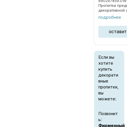
690297859.018
Пропитка пред
декоративной 
под ценные по
подробнее
долговременно
атмосферных о
излучения. ОБЛ
оставит
Если вы
хотите
купить
декорати
вные
пропитки,
вы
можете:
Позвонит
ь:
Фирменный