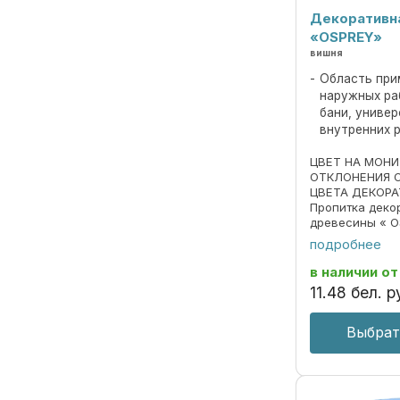
Декоративн
«OSPREY»
вишня
Область при
наружных ра
бани, униве
внутренних 
ЦВЕТ НА МОН
ОТКЛОНЕНИЯ 
ЦВЕТА ДЕКОРА
Пропитка деко
древесины « O
690297859.018
подробнее
Пропитка пред
декоративной 
в наличии
от
под ценные пор
11
.
48
бел. р
Выбрат