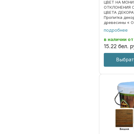
ЦВЕТ НА МОН
ОТКЛОНЕНИЯ 
ЦВЕТА ДЕКОРА
Пропитка деко
древесины « O
690297859.018
подробнее
Пропитка пред
декоративной 
в наличии
от
под ценные пор
15
.
22
бел. р
Выбрат