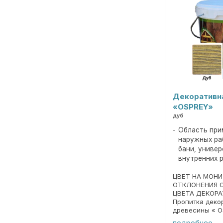
Декоративн
«OSPREY»
дуб
Область при
наружных ра
бани, униве
внутренних 
ЦВЕТ НА МОН
ОТКЛОНЕНИЯ 
ЦВЕТА ДЕКОРА
Пропитка деко
древесины « O
690297859.018
подробнее