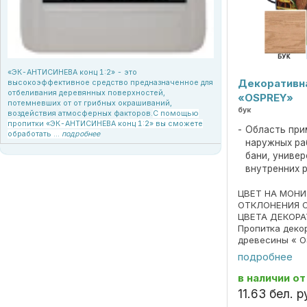
«ЭК-АНТИСИНЕВА конц 1:2» - это
Декоративн
высокоэффективное средство предназначенное для
отбеливания деревянных поверхностей,
«OSPREY»
потемневших от от грибных окрашиваний,
бук
воздействия атмосферных факторов.
С помощью
пропитки «ЭК-АНТИСИНЕВА конц 1:2» вы сможете
Область при
обработать ...
подробнее
наружных ра
бани, униве
внутренних 
ЦВЕТ НА МОН
ОТКЛОНЕНИЯ 
ЦВЕТА ДЕКОРА
Пропитка деко
древесины « O
690297859.018
подробнее
Пропитка пред
декоративной 
в наличии
от
под ценные пор
11
.
63
бел. р