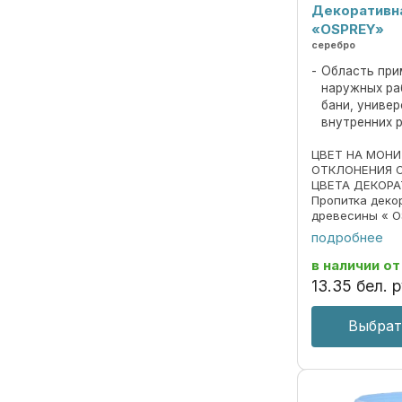
Декоративн
«OSPREY»
серебро
Область при
наружных ра
бани, униве
внутренних 
ЦВЕТ НА МОН
ОТКЛОНЕНИЯ 
ЦВЕТА ДЕКОРА
Пропитка деко
древесины « O
690297859.018
подробнее
Пропитка пред
декоративной 
в наличии
от
под ценные пор
13
.
35
бел. р
Выбрат