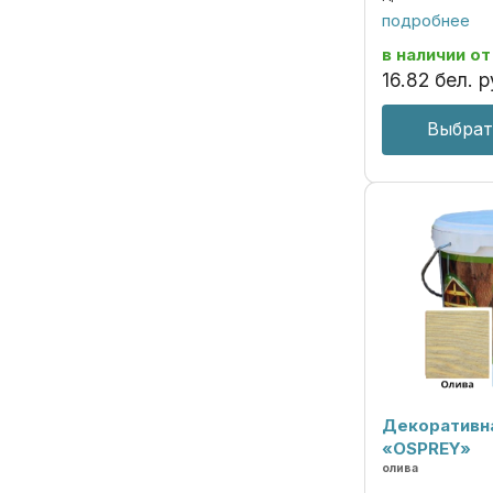
690297859.018
подробнее
Пропитка пред
декоративной 
в наличии
от
под ценные пор
16
.
82
бел. р
Выбрат
Декоративн
«OSPREY»
олива