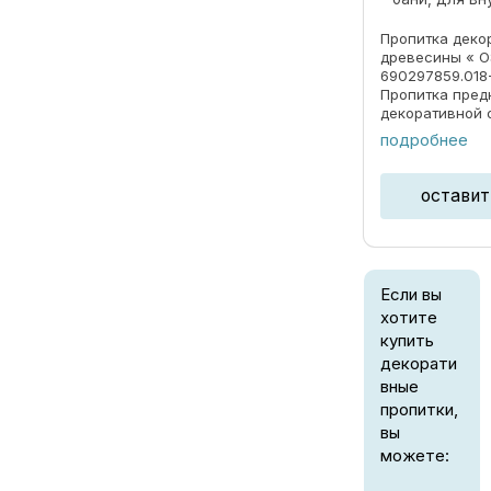
Пропитка деко
древесины « O
690297859.018
Пропитка пред
декоративной 
под ценные по
подробнее
долговременно
атмосферных о
излучения. ОБЛ
оставит
Если вы
хотите
купить
декорати
вные
пропитки,
вы
можете: