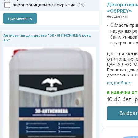
Декоративн
паропроницаемое покрытие
15
«OSPREY»
бесцветная
применить
Область при
наружных ра
Антисептик для дерева "ЭК-АНТИСИНЕВА конц
бани, униве
1:2"
внутренних 
ЦВЕТ НА МОН
ОТКЛОНЕНИЯ 
ЦВЕТА ДЕКОРА
Пропитка деко
древесины « O
690297859.018
подробнее
Пропитка пред
декоративной 
в наличии
от
под ценные пор
10
.
43
бел. р
Выбрат