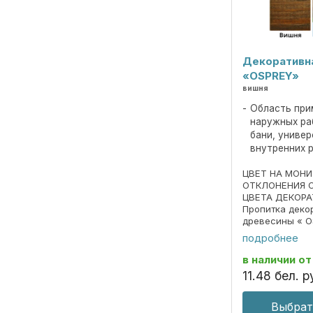
Декоративн
«OSPREY»
вишня
Область при
наружных ра
бани, униве
внутренних 
ЦВЕТ НА МОН
ОТКЛОНЕНИЯ 
ЦВЕТА ДЕКОРА
Пропитка деко
древесины « O
690297859.018
подробнее
Пропитка пред
декоративной 
в наличии
от
под ценные пор
11
.
48
бел. р
Выбрат