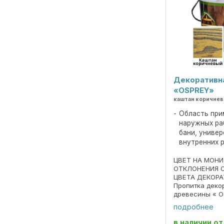
Декоративн
«OSPREY»
каштан коричне
Область при
наружных ра
бани, униве
внутренних 
ЦВЕТ НА МОН
ОТКЛОНЕНИЯ 
ЦВЕТА ДЕКОРА
Пропитка деко
древесины « O
690297859.018
подробнее
Пропитка пред
декоративной 
в наличии
от