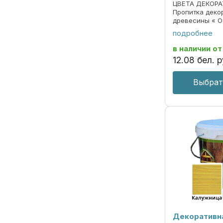
ЦВЕТА ДЕКОРА
Пропитка деко
древесины « O
690297859.018
подробнее
Пропитка пред
декоративной 
в наличии
от
под ценные пор
12
.
08
бел. р
Выбрат
Декоративн