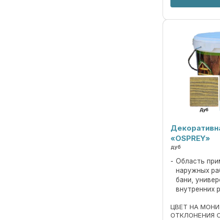
Декоративн
«OSPREY»
дуб
Область при
наружных ра
бани, униве
внутренних 
ЦВЕТ НА МОН
ОТКЛОНЕНИЯ 