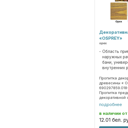
Декоративн
«OSPREY»
орех
Область при
наружных ра
бани, униве
внутренних 
Пропитка деко
древесины « O
690297859.018
Пропитка пред
декоративной 
под ценные по
подробнее
долговременно
атмосферных о
в наличии
от
излучения. ОБЛ
12
.
01
бел. р