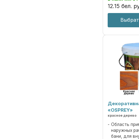
под ценные пор
12
.
15
бел. р
Выбрат
Декоративн
«OSPREY»
красное дерево
Область при
наружных ра
бани, для вн