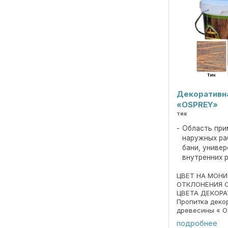
Декоративн
«OSPREY»
тик
Область при
наружных ра
бани, униве
внутренних 
ЦВЕТ НА МОН
ОТКЛОНЕНИЯ 
ЦВЕТА ДЕКОРА
Пропитка деко
древесины « O
690297859.018
подробнее
Пропитка пред