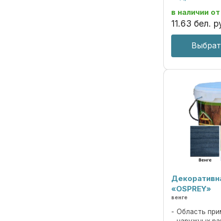
Пропитка пред
декоративной 
в наличии
от
под ценные пор
11
.
63
бел. р
Выбрат
Декоративн
«OSPREY»
венге
Область при