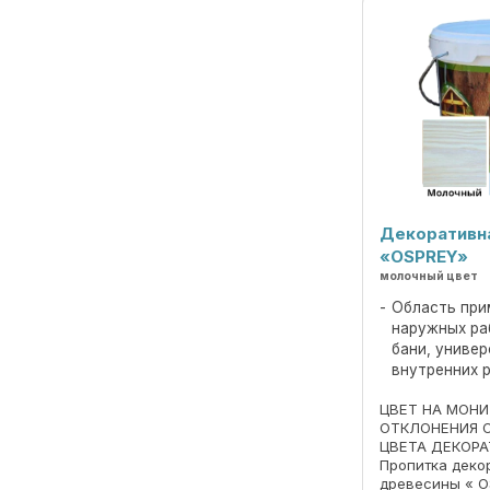
Декоративн
«OSPREY»
молочный цвет
Область при
наружных ра
бани, униве
внутренних 
ЦВЕТ НА МОН
ОТКЛОНЕНИЯ 
ЦВЕТА ДЕКОРА
Пропитка деко
древесины « O