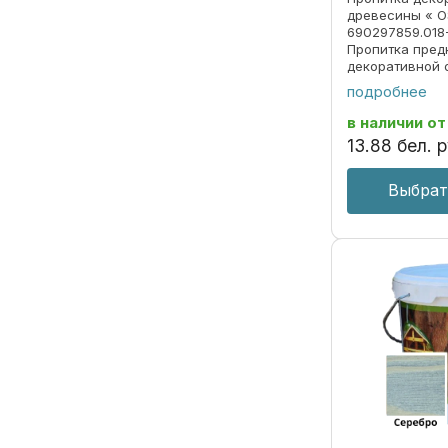
древесины « O
690297859.018
Пропитка пред
декоративной 
под ценные по
подробнее
долговременно
атмосферных о
в наличии
от
излучения. ОБЛ
13
.
88
бел. р
Выбрат