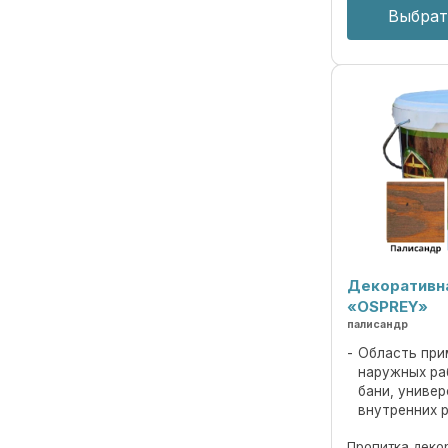
Выбрат
Декоративн
«OSPREY»
палисандр
Область при
наружных ра
бани, униве
внутренних 
Пропитка деко