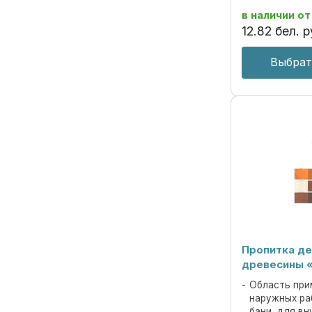
декоративной 
в наличии
от
под ценные пор
12
.
82
бел. р
Выбрат
Пропитка де
древесины 
Область при
наружных ра
бани, для вн