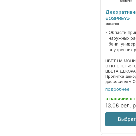
Декоративн
«OSPREY»
махагон
Область при
наружных ра
бани, униве
внутренних 
ЦВЕТ НА МОН
ОТКЛОНЕНИЯ 
ЦВЕТА ДЕКОРА
Пропитка деко
древесины « O
690297859.018
подробнее
Пропитка пред
декоративной 
в наличии
от
под ценные пор
13
.
08
бел. р
Выбрат