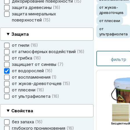
декорирование поверхности
15
защита древесины
16
от жуков-
древоточцев
защита минеральных
поверхностей
15
от плесени
от
Защита
ультрафиолета
от гнили
16
от атмосферных воздействий
16
от грибка
16
фильтр
защищает от синевы
7
от водорослей
16
от воспламенения
1
от жуков-древоточцев
15
от плесени
16
от ультрафиолета
16
Свойства
без запаха
16
глубокого проникновения
16