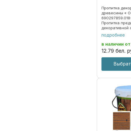
Пропитка деко
древесины « O
690297859.018
Пропитка пред
декоративной 
под ценные по
подробнее
долговременно
атмосферных о
в наличии
от
излучения. ОБЛ
12
.
79
бел. р
Выбрат