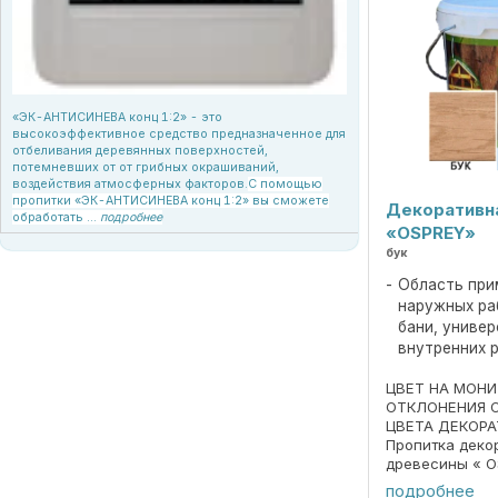
«ЭК-АНТИСИНЕВА конц 1:2» - это
высокоэффективное средство предназначенное для
отбеливания деревянных поверхностей,
потемневших от от грибных окрашиваний,
воздействия атмосферных факторов.
С помощью
пропитки «ЭК-АНТИСИНЕВА конц 1:2» вы сможете
Декоративн
обработать ...
подробнее
«OSPREY»
бук
Область при
наружных ра
бани, униве
внутренних 
ЦВЕТ НА МОН
ОТКЛОНЕНИЯ 
ЦВЕТА ДЕКОРА
Пропитка деко
древесины « O
690297859.018
подробнее