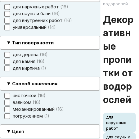
водорослей
для наружных работ
16
для сауны и бани
16
Декор
для внутренних работ
16
универсальный
14
ативн
Тип поверхности
ые
для дерева
16
пропи
для камня
16
для кирпича
1
тки от
Способ нанесения
водор
кисточкой
16
ослей
валиком
16
механизированный
16
погружением
1
для
наружных
работ
Цвет
для сауны и