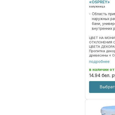
«OSPREY»
калужница
Область при
наружных ра
бани, униве
внутренних 
ЦВЕТ НА МОН
ОТКЛОНЕНИЯ 
ЦВЕТА ДЕКОРА
Пропитка деко
древесины « O
690297859.018
подробнее
Пропитка пред
декоративной 
в наличии
от
под ценные пор
14
.
94
бел. р
Выбрат