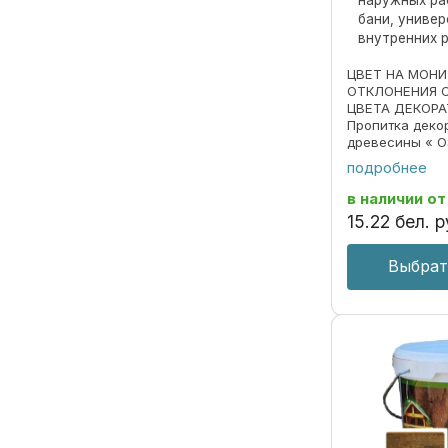
наружных ра
бани, униве
внутренних 
ЦВЕТ НА МОН
ОТКЛОНЕНИЯ 
ЦВЕТА ДЕКОРА
Пропитка деко
древесины « O
690297859.018
подробнее
Пропитка пред
декоративной 
в наличии
от
под ценные пор
15
.
22
бел. р
Выбрат