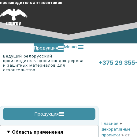
производитель антисептиков
Меню
Продукция
Ведущий белорусский
производитель пропиток для дерева
+375 29 355
и защитных материалов для
строительства
Меню
О компании
Контакты
Продукция
Главная
»
огнебиозащитные пропитки
огнебиозащитные пропитки для древесины
огнебиозащитная пропитка для ткани "ЭК-Ткань"
смотреть все
декоративные
Область применения
пропитки
»
от