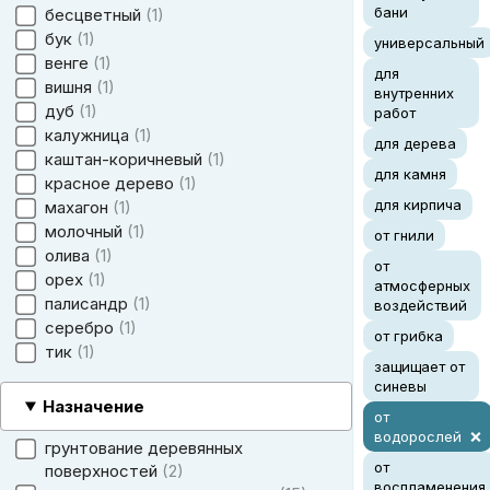
бани
бесцветный
1
бук
1
универсальный
венге
1
для
вишня
1
внутренних
дуб
1
работ
калужница
1
для дерева
каштан-коричневый
1
для камня
красное дерево
1
для кирпича
махагон
1
молочный
1
от гнили
олива
1
от
орех
1
атмосферных
палисандр
1
воздействий
серебро
1
от грибка
тик
1
защищает от
синевы
Назначение
от
водорослей
грунтование деревянных
от
поверхностей
2
воспламенения