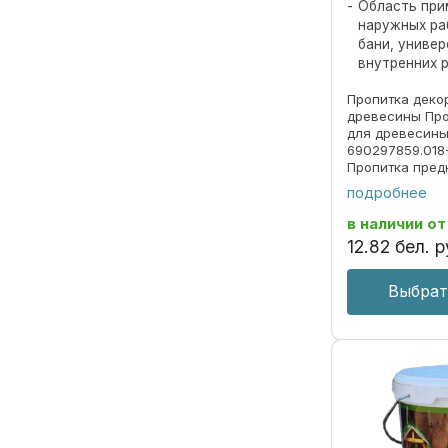
Область при
наружных ра
бани, униве
внутренних 
Пропитка деко
древесины Про
для древесины
690297859.018
Пропитка пред
декоративной 
подробнее
под ценные по
долговременно
в наличии
от
атмосферных ..
12
.
82
бел. р
Выбрат