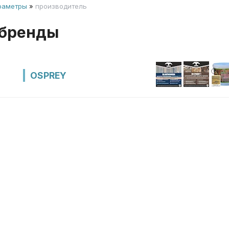
раметры
»
производитель
 бренды
OSPREY