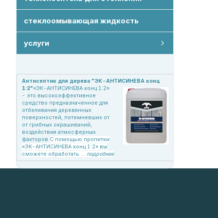
стеклоомывающая жидкость
услуги
огнебиозащитная обработка
фитосанитарная обработка
Антисептик для дерева "ЭК-АНТИСИНЕВА конц
1:2"
«ЭК-АНТИСИНЕВА конц 1:2»
- это высокоэффективное
средство предназначенное для
отбеливания деревянных
поверхностей, потемневших от
от грибных окрашиваний,
воздействия атмосферных
факторов.
С помощью пропитки
«ЭК-АНТИСИНЕВА конц 1:2» вы
сможете обработать ...
подробнее