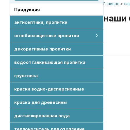
Главная
»
па
Продукция
наши
антисептики, пропитки
огнебиозащитные пропитки
огнебиозащитные пропитки
огнебиозащитные пропитки для древесины
огнебиозащитная пропитка для ткани "ЭК-Ткань"
смотреть все
декоративные пропитки
водоотталкивающая пропитка
грунтовка
краски водно-дисперсионные
краска для древесины
дистиллированная вода
теплоноситель для отопления